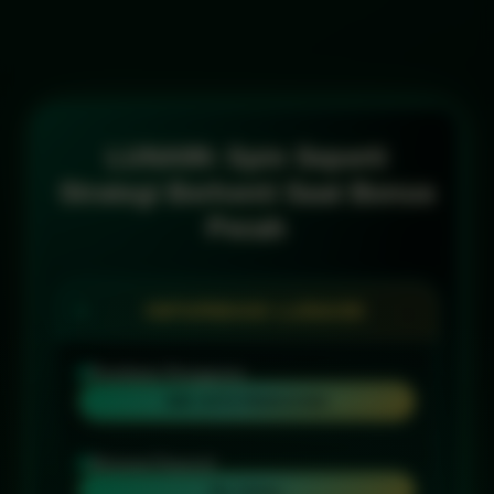
LUNA99: Spin Seperti
Strategi Berhenti Saat Bonus
Pecah
INFORMASI LUNA99
Penilaian Pengguna
888 JUTA PENGGUNA
Minimal Deposit
Rp 10ribu