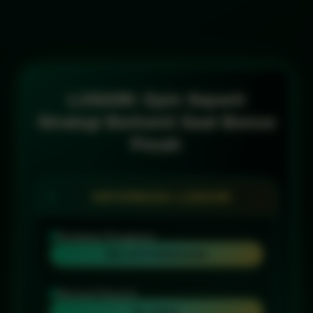
LUNA99: Spin Seperti
Strategi Berhenti Saat Bonus
Pecah
INFORMASI LUNA99
Penilaian Pengguna
888 JUTA PENGGUNA
Minimal Deposit
Rp 10ribu