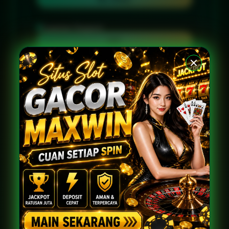
Layanan Support
24/7
Platform
Multi-Device
PENAWARAN SPESIAL
CASHBACK MINGGUAN
Promo Berlaku Setiap Hari
Proses Klaim Bonus Mudah & Cepat