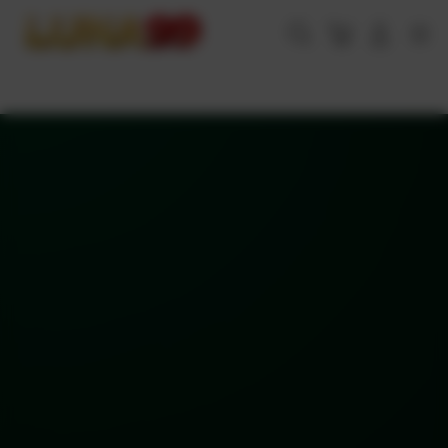
Skip
to
Cari
Troli
Login
Navigation
content