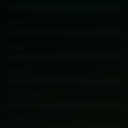
Buka
Services
Buka
Support
Buka
Account
Buka
Information
Buka
About LUNA99