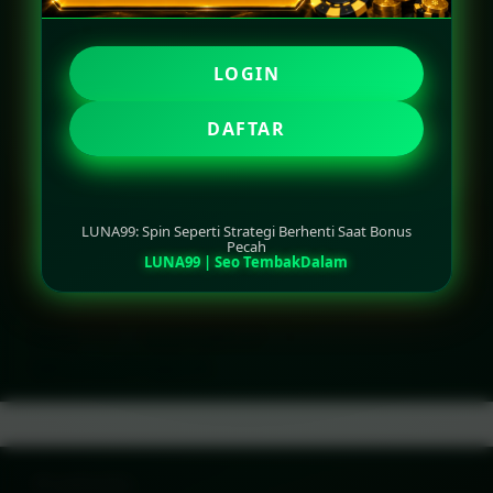
LOGIN
LOGIN
DAFTAR
DAFTAR
LUNA99: Spin Seperti Strategi Berhenti Saat Bonus
Pecah
LUNA99 | Seo TembakDalam
Layer Popup Close
SLOT
>
SLOT GACOR
>
SITUS SLOT GACOR
Buka
Footer Navigation
Products