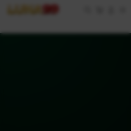
Skip
to
Cari
Troli
Login
Navigation
content